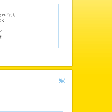
されており
届く
ィ
る
..