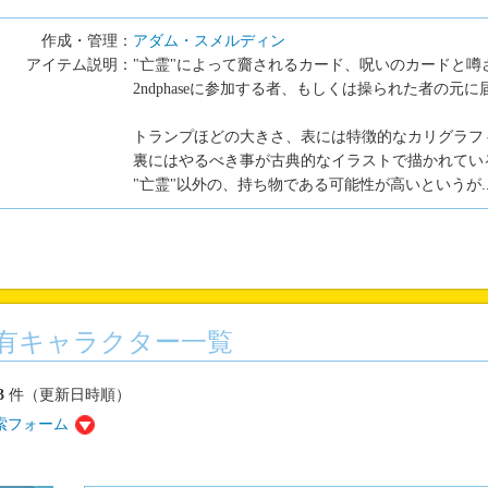
作成・管理：
アダム・スメルディン
アイテム説明：
"亡霊"によって齎されるカード、呪いのカードと噂
2ndphaseに参加する者、もしくは操られた者の元に
トランプほどの大きさ、表には特徴的なカリグラフ
裏にはやるべき事が古典的なイラストで描かれてい
"亡霊"以外の、持ち物である可能性が高いというが....
有キャラクター一覧
3
件（更新日時順）
索フォーム