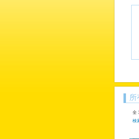
所
全
検