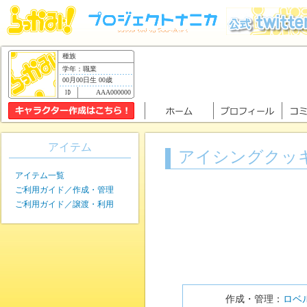
種族
学年：職業
00月00日生 00歳
AAA000000
アイテム
アイシングクッ
アイテム一覧
ご利用ガイド／作成・管理
ご利用ガイド／譲渡・利用
作成・管理：
ロベ