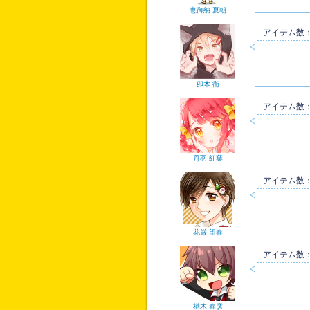
恵御納 夏朝
アイテム数：
卯木 衛
アイテム数：
丹羽 紅葉
アイテム数：
花厳 望春
アイテム数：
楢木 春彦