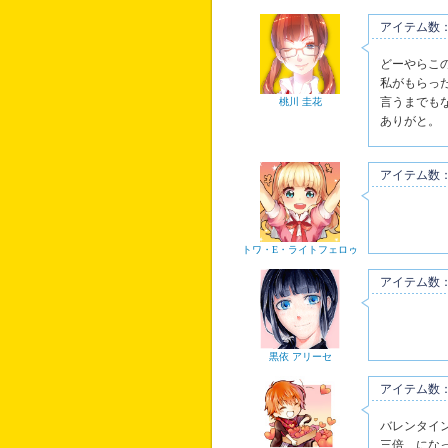
アイテム数：
どーやらこ
私がもらっ
言うまでも
桃川 圭花
ありがと。
アイテム数：
トワ・E・ライトフェロゥ
アイテム数：
黒依 アリーセ
アイテム数
バレンタイ
三倍…にな