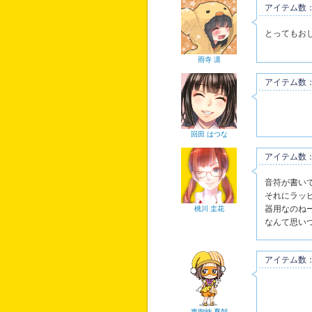
アイテム数：
とってもお
雨寺 凛
アイテム数：
回田 はつな
アイテム数：
音符が書い
それにラッ
器用なのね
桃川 圭花
なんて思い
アイテム数：
恵御納 夏朝