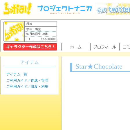
種族
学年：職業
00月00日生 00歳
AAA000000
アイテム
Star★Chocolate
アイテム一覧
ご利用ガイド／作成・管理
ご利用ガイド／譲渡・利用