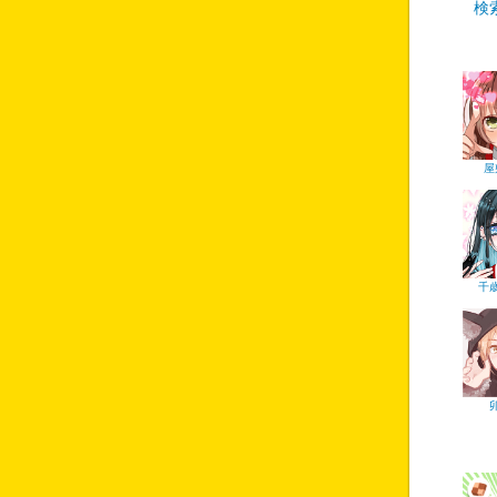
検
屋
千