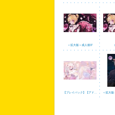
＜拡大版＞成人後IF
【プレイバック】【アド…
＜拡大版