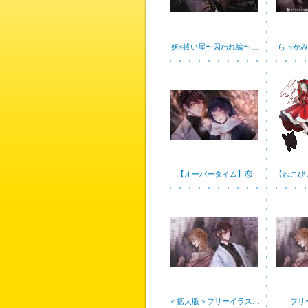
妖×祓い屋〜囚われ編〜…
らっかみ
【オーバータイム】恋
【ねこぴ
＜拡大版＞フリーイラス…
フリ