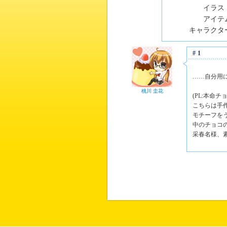
イラスト
アイテム
キャラクター
#1
……自分用
桃川 圭花
(PL:本命
こちらは手
モチーフを
中のチョコ
采春名様、