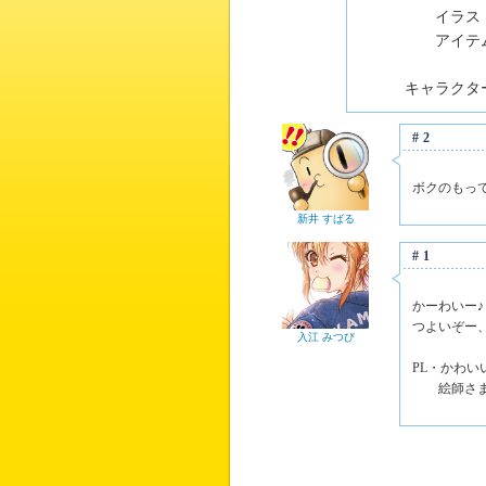
イラスト
アイテム
キャラクター
#2
ボクのもっ
新井 すばる
#1
かーわいー♪
つよいぞー
入江 みつび
PL・かわ
絵師さま