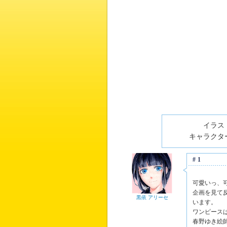
イラスト
キャラクター
#1
可愛いっ、
企画を見て
黒依 アリーセ
います。
ワンピース
春野ゆき絵