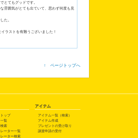
トでとてもグッドです。
かな雰囲気がとても出ていて、思わず何度も見
でした。
なイラストを有難うございました！
↑ ページトップへ
アイテム
トトップ
アイテム一覧（検索）
ト一覧
アイテム作成
ト検索
プレゼントの受け取り
トレーター一覧
譲渡申請の受付
トレーター検索