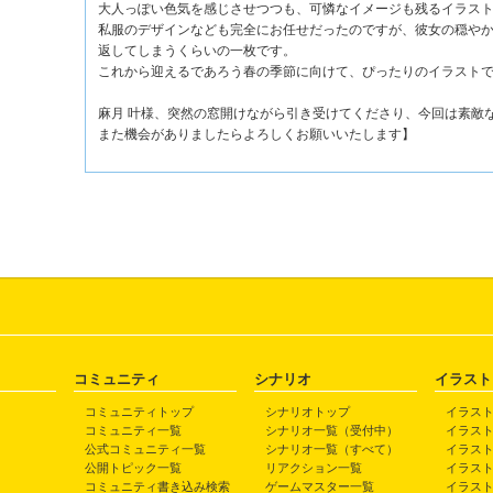
大人っぽい色気を感じさせつつも、可憐なイメージも残るイラス
私服のデザインなども完全にお任せだったのですが、彼女の穏や
返してしまうくらいの一枚です。
これから迎えるであろう春の季節に向けて、ぴったりのイラスト
麻月 叶様、突然の窓開けながら引き受けてくださり、今回は素敵
また機会がありましたらよろしくお願いいたします】
コミュニティ
シナリオ
イラスト
コミュニティトップ
シナリオトップ
イラス
コミュニティ一覧
シナリオ一覧（受付中）
イラス
公式コミュニティ一覧
シナリオ一覧（すべて）
イラス
公開トピック一覧
リアクション一覧
イラス
コミュニティ書き込み検索
ゲームマスター一覧
イラス