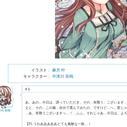
イラスト :
麻月 叶
キャラクター :
中津川 笹鳴
#1
あ、あの…今日は、誘っていただき、その…有難う、ございます
えと、その…この服…自分で選んでみたの、ですけど…へ、変じ
津川 笹鳴
…あ、有難うございますっ…！…ふふ、それじゃあ…今日は、よ
【PL:うわあああああとても素敵な一枚…！