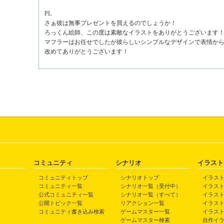
PL
さぁ彼は無事プレゼントを買えるのでしょうか！
ろっくん絵師、この度は素敵なイラストをありがとうございます
マフラーはお任せでしたが彼らしいシンプルなデザインで表情か
改めてありがとうございます！
コミュニティ
シナリオ
イラスト
コミュニティトップ
シナリオトップ
イラス
コミュニティ一覧
シナリオ一覧（受付中）
イラス
公式コミュニティ一覧
シナリオ一覧（すべて）
イラス
公開トピック一覧
リアクション一覧
イラス
コミュニティ書き込み検索
ゲームマスター一覧
イラス
ゲームマスター検索
自作イ