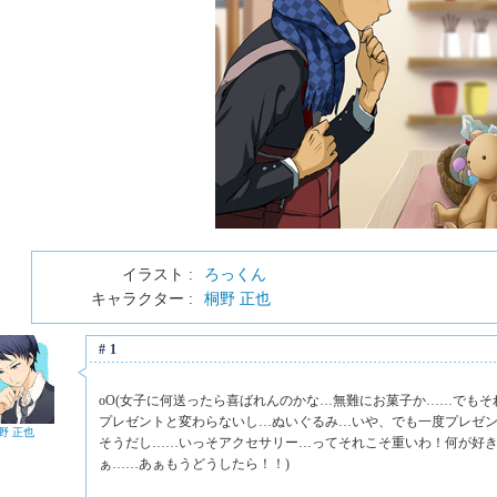
イラスト :
ろっくん
キャラクター :
桐野 正也
#1
oO(女子に何送ったら喜ばれんのかな…無難にお菓子か……でも
プレゼントと変わらないし…ぬいぐるみ…いや、でも一度プレゼ
野 正也
そうだし……いっそアクセサリー…ってそれこそ重いわ！何が好
ぁ……あぁもうどうしたら！！)