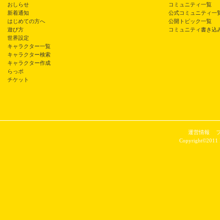
おしらせ
コミュニティ一覧
新着通知
公式コミュニティ一
はじめての方へ
公開トピック一覧
遊び方
コミュニティ書き込
世界設定
キャラクター一覧
キャラクター検索
キャラクター作成
らっポ
チケット
運営情報
Copyright©2011 P