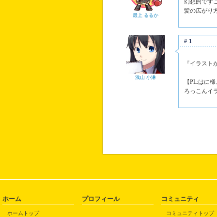
幻想的です
髪の広がり
最上 るるか
#1
『イラスト
浅山 小淋
【PL:は
ろっこんイ
ホーム
プロフィール
コミュニティ
ホームトップ
コミュニティトップ