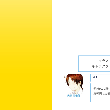
イラスト
キャラクター
#1
学校のお祭
お神輿とか
天動 記士郎