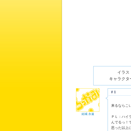
イラスト
キャラクター
#1
来るならこ
結城 永遠
ＰＬ：ハイ
んでるっ！
思った以上