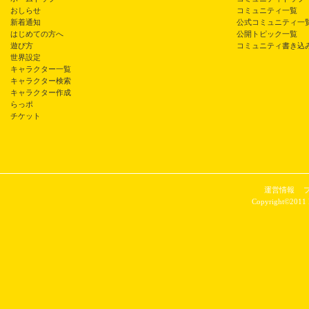
おしらせ
コミュニティ一覧
新着通知
公式コミュニティ一
はじめての方へ
公開トピック一覧
遊び方
コミュニティ書き込
世界設定
キャラクター一覧
キャラクター検索
キャラクター作成
らっポ
チケット
運営情報
Copyright©2011 P