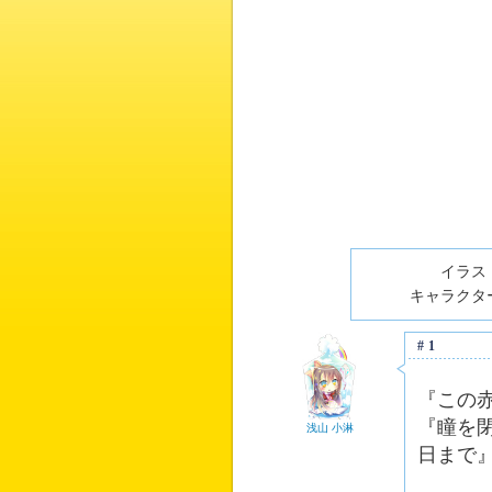
イラスト
キャラクター
#1
『この
『瞳を
浅山 小淋
日まで