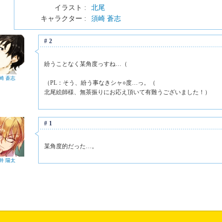
イラスト :
北尾
キャラクター :
須崎 蒼志
#2
紛うことなく某角度っすね…（
崎 蒼志
（PL：そう、紛う事なきシャ○度…っ。（
北尾絵師様、無茶振りにお応え頂いて有難うございました！）
#1
某角度的だった…。
井 陽太