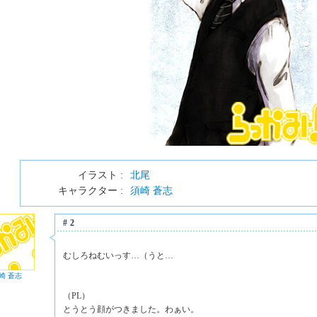
イラスト :
北尾
キャラクター :
須崎 蒼志
#2
むしろねむいっす…（うと…
崎 蒼志
（PL）
とうとう顔がつきました。わぁい。