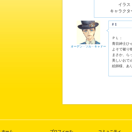
イラスト
キャラクター
#1
ＰＬ：
青目紳士ひ
オーデン・ソル・キャドー
よそで被り
まさか、ら
美しいおで
絵師様、あ
ホーム
プロフィール
コミュニティ