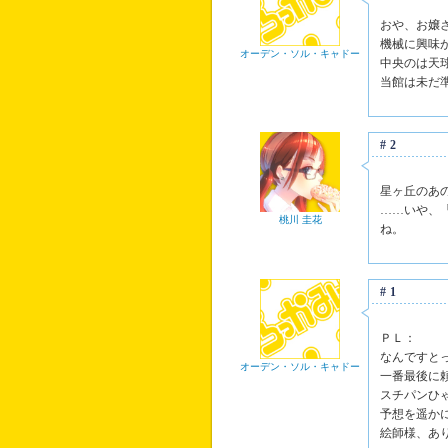
おや、お嬢
機械に興味
オーデン・ソル・キャドー
中央のは天
当館は未だ
#2
星ヶ丘のあ
……いや、
桃川 圭花
ね。
#1
ＰＬ：
なんですと
オーデン・ソル・キャドー
一番最後に
スチパンひ
予想を遥か
絵師様、あ