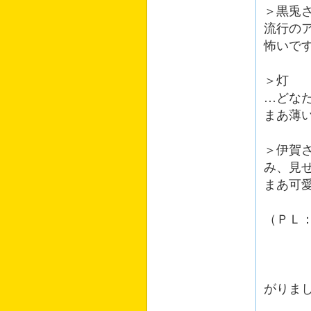
＞黒兎
流行の
怖いで
＞灯
…どな
まあ薄
＞伊賀
み、見
まあ可
（ＰＬ
シナリ
私が着
とても
がりま
闇落ち