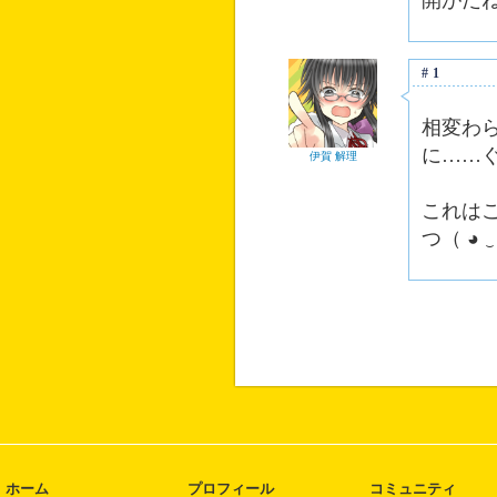
開がだ
#1
相変わ
に……
伊賀 解理
これは
つ（ ◕ 
ホーム
プロフィール
コミュニティ