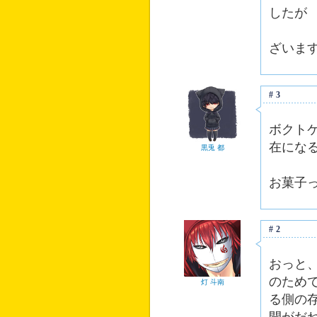
したが
頼んで
ざいます
#3
ボクト
在にな
黒兎 都
お菓子
#2
おっと
のため
灯 斗南
る側の