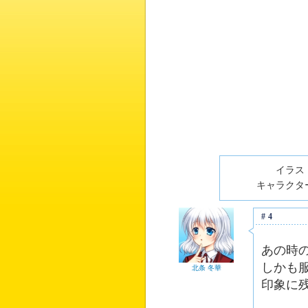
イラスト
キャラクター
#4
あの時
しかも
北条 冬華
印象に