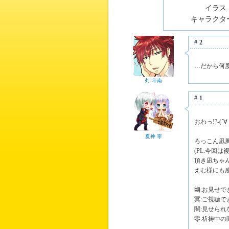
イラスト
キャラクター
#2
…だから何
灯 斗南
#1
おわっ!?-(´∀｀
夏神 零
ろっこん凪
(PL:今回
頂き凪ちゃ
えむ様にも感
幽:お見せで
冥:ご視聴で
闇:見せられ
零:祈祷中