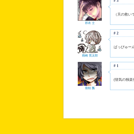
#3
（天の救い
邪衣 士
#2
ばっびゅー
雨崎 荒太郎
#1
(悋気の独楽
骨削 瓢