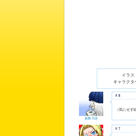
イラスト
キャラクター
#8
（気にせず
旅鴉 月詠
#7