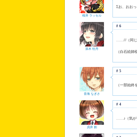
Σお、おお
桜井 ラッセル
#6
……///（
添木 牡丹
（白石絵師
#5
（一部始終
音海 なぎさ
#4
……♪（気
戌井 創