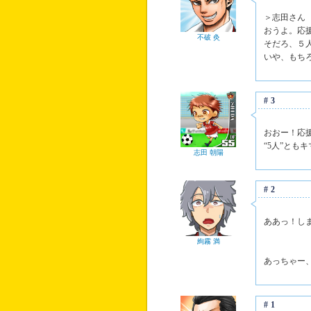
＞志田さん
おうよ。応
不破 灸
そだろ、５
いや、もち
#3
おおー！応
“5人”とも
志田 朝陽
#2
ああっ！し
絢霧 満
あっちゃー
#1