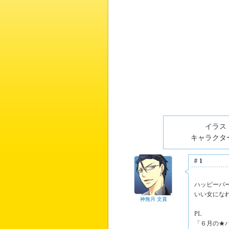
イラスト
キャラクター
#1
ハッピーバ
いい女にな
神無月 文貴
PL
「６月の★