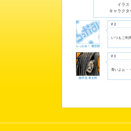
イラスト
キャラクター
#2
いつもご利
らっかみ！ 運営部
#1
青いよぉ・
御手洗 孝太郎