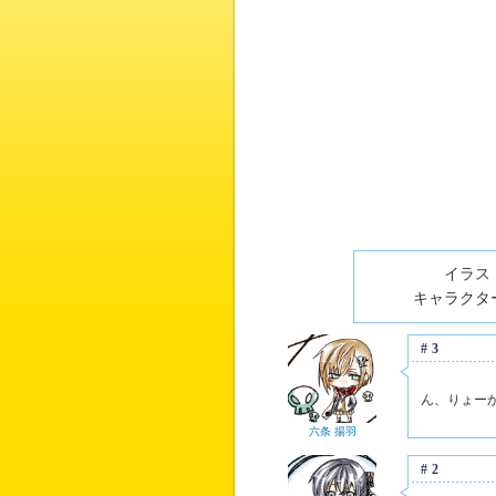
イラスト
キャラクター
#3
ん、りょー
六条 揚羽
#2