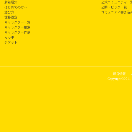
新着通知
公式コミュニティ一
はじめての方へ
公開トピック一覧
遊び方
コミュニティ書き込
世界設定
キャラクター一覧
キャラクター検索
キャラクター作成
らっポ
チケット
運営情報
Copyright©2011 P