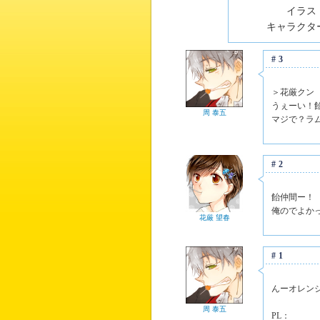
イラスト
キャラクター
#3
＞花厳クン
うぇーい！
周 泰五
マジで？ラ
#2
飴仲間ー！
俺のでよか
花厳 望春
#1
んーオレン
周 泰五
PL：