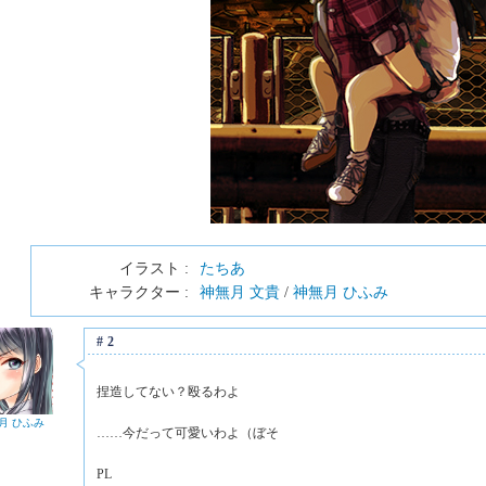
イラスト :
たちあ
キャラクター :
神無月 文貴
/
神無月 ひふみ
#2
捏造してない？殴るわよ
月 ひふみ
……今だって可愛いわよ（ぼそ
PL