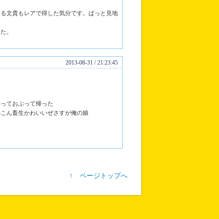
てる文貴もレアで得した気分です。ぱっと見地
した。
2013-08-31 / 21:23:45
持っておぶって帰った
かこん畜生かわいいぜさすが俺の娘
↑ ページトップへ