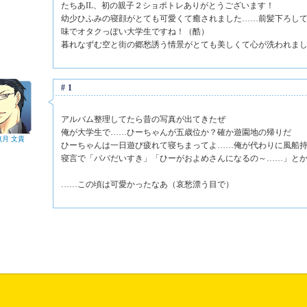
たちあIL、初の親子２ショポトレありがとうございます！
幼少ひふみの寝顔がとても可愛くて癒されました……前髪下ろし
味でオタクっぽい大学生ですね！（酷）
暮れなずむ空と街の郷愁誘う情景がとても美しくて心が洗われま
#1
アルバム整理してたら昔の写真が出てきたぜ
俺が大学生で……ひーちゃんが五歳位か？確か遊園地の帰りだ
無月 文貴
ひーちゃんは一日遊び疲れて寝ちまってよ……俺が代わりに風船
寝言で「パパだいすき」「ひーがおよめさんになるの～……」と
……この頃は可愛かったなあ（哀愁漂う目で）