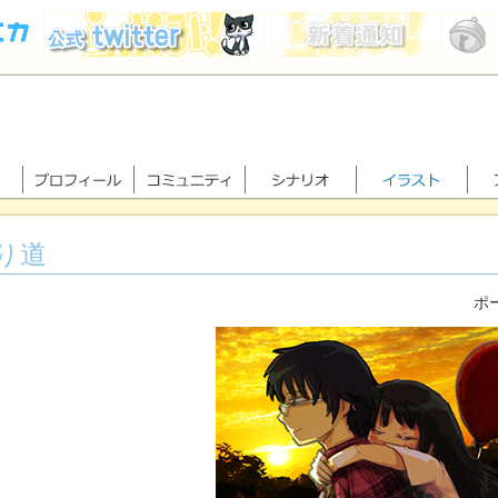
り道
ポー