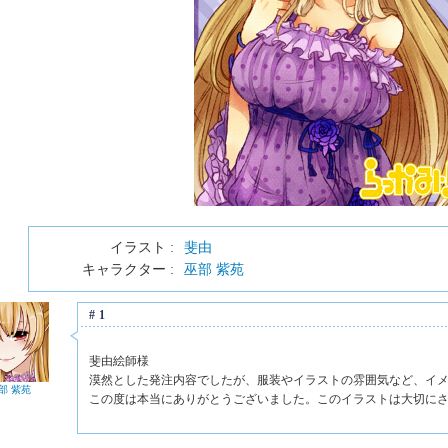
イラスト :
斐由
キャラクター :
巫部 紫苑
#1
斐由絵師様
漠然とした発注内容でしたが、服装やイラストの雰囲気など、イ
部 紫苑
この度は本当にありがとうございました。このイラストは大切に