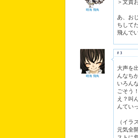
＞文貴
晴海 飛鳥
あ、お
ちして
飛んで
#3
大声を
んなち
晴海 飛鳥
いろん
ごそう
え？叫
んてい
（イラ
元気全
ストに