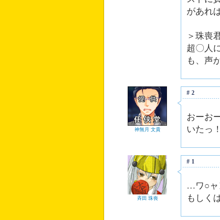
があれ
＞珠喪
超〇人
も、声
#2
おーお
いたっ
神無月 文貴
#1
…ワ○ャ
もしくは
斉田 珠喪