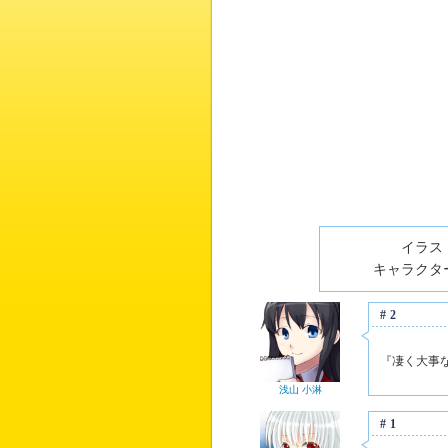
イラスト
キャラクター
#2
『凄く大事
浅山 小淋
#1