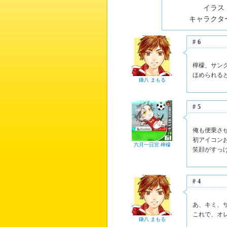
イラスト
キャラクター
#6
檸檬、サン
ほめられる
鎌八 まもる
#5
俺も便乗さ
初アイコン
六月一日宮 檸檬
笑顔がすっ
#4
あ、キミ、
これで、オ
鎌八 まもる