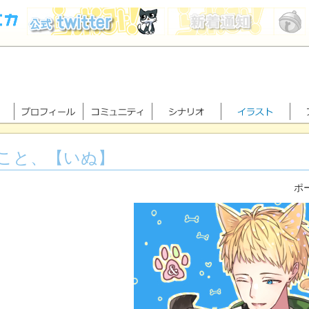
こと、【いぬ】
ポー