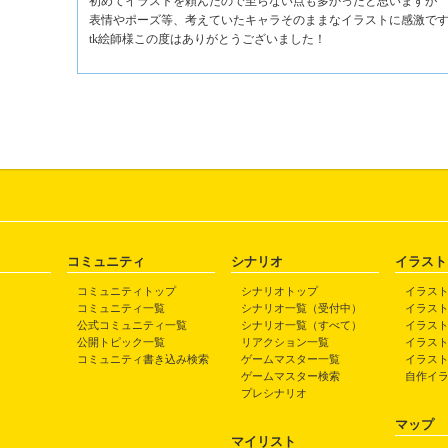
初めてイラストを頼んだので至らない点も多かったと思いますが
表情やポーズ等、考えていたキャラそのままなイラストに感激で
tk絵師様この度はありがとうございました！
コミュニティ
シナリオ
イラスト
コミュニティトップ
シナリオトップ
イラス
コミュニティ一覧
シナリオ一覧（受付中）
イラス
公式コミュニティ一覧
シナリオ一覧（すべて）
イラス
公開トピック一覧
リアクション一覧
イラス
コミュニティ書き込み検索
ゲームマスター一覧
イラス
ゲームマスター検索
自作イ
プレシナリオ
マップ
マイリスト