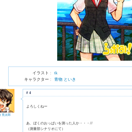
イラスト :
tk
キャラクター :
青物 といき
#4
よろしくねー
崎 荒太郎
あ、ぼくのおっぱいを測った人か・・・///
（測量部シナリオにて）