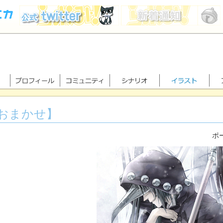
おまかせ】
ポー