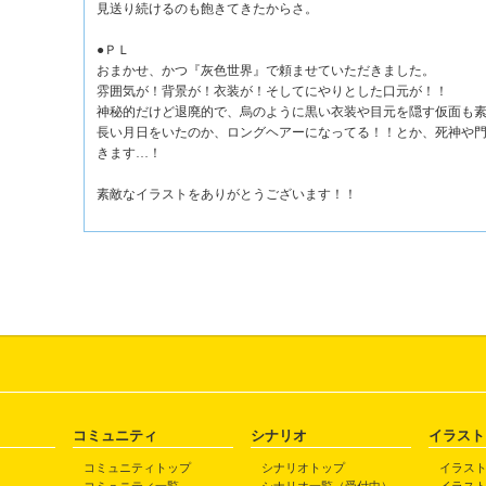
見送り続けるのも飽きてきたからさ。
●ＰＬ
おまかせ、かつ『灰色世界』で頼ませていただきました。
雰囲気が！背景が！衣装が！そしてにやりとした口元が！！
神秘的だけど退廃的で、烏のように黒い衣装や目元を隠す仮面も
長い月日をいたのか、ロングヘアーになってる！！とか、死神や
きます…！
素敵なイラストをありがとうございます！！
コミュニティ
シナリオ
イラスト
コミュニティトップ
シナリオトップ
イラス