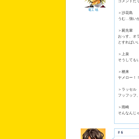
コメントた
電工 暁
＞沙花島
うむ…強い
＞屍先輩
おっす、オ
とすればい
＞上泉
そうしても
＞栖来
ヤメロー！
＞ラッセル
フッフッフ
＞雨崎
そんなんじ
#6