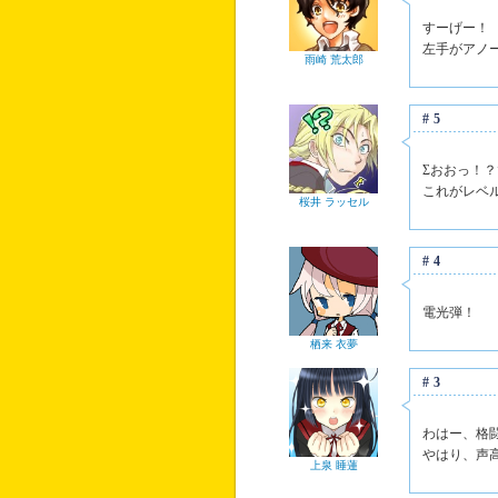
すーげー！
左手がアノ
雨崎 荒太郎
#5
Σおおっ！
これがレベ
桜井 ラッセル
#4
電光弾！
栖来 衣夢
#3
わはー、格
やはり、声高
上泉 睡蓮