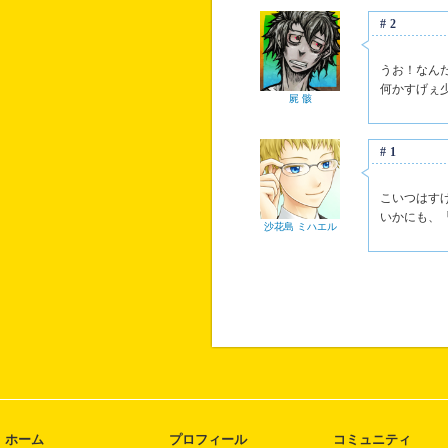
#2
うお！なん
何かすげぇ
屍 骸
#1
こいつはす
いかにも、
沙花島 ミハエル
ホーム
プロフィール
コミュニティ