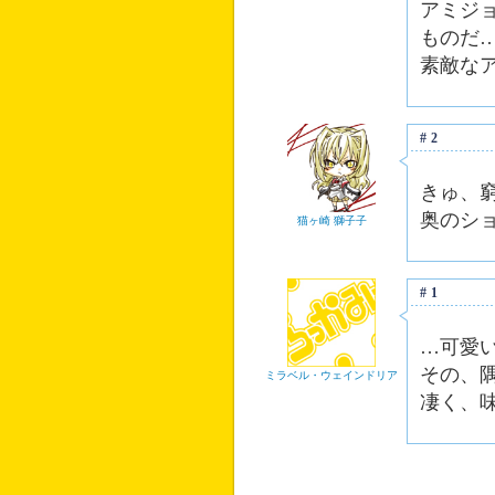
アミジ
ものだ
素敵な
#2
きゅ、
奥のシ
猫ヶ崎 獅子子
#1
…可愛
その、
ミラベル・ウェインドリア
凄く、