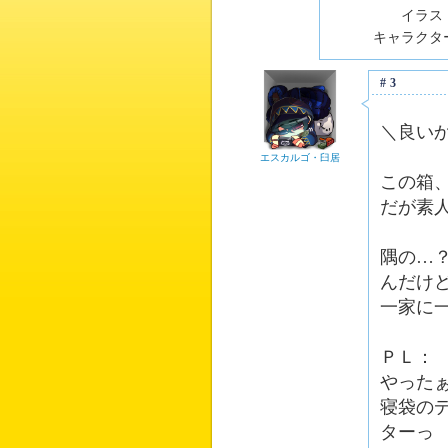
イラスト
キャラクター
#3
＼良い
エスカルゴ・臼居
この箱
だが素
隅の…
んだけ
一家に
ＰＬ：
やった
寝袋の
ターっ