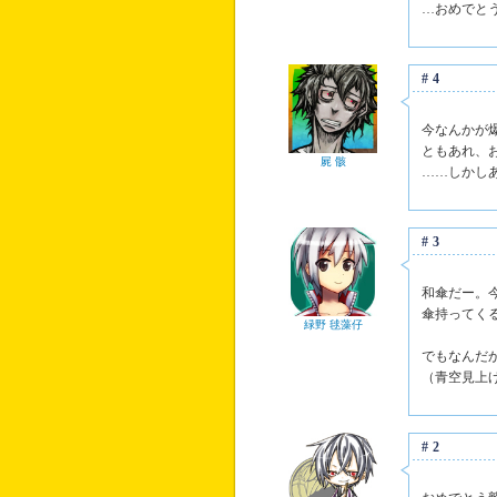
…おめでと
#4
今なんかが
ともあれ、
屍 骸
……しかし
#3
和傘だー。
傘持ってく
緑野 毬藻仔
でもなんだ
（青空見上
#2