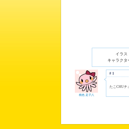
イラスト
キャラクター
#1
たこCHUチ
桃色 足子八