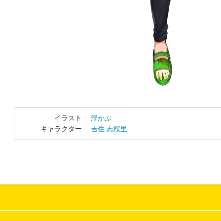
イラスト :
浮かぶ
キャラクター :
吉住 志桜里