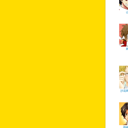
沙花島
雨