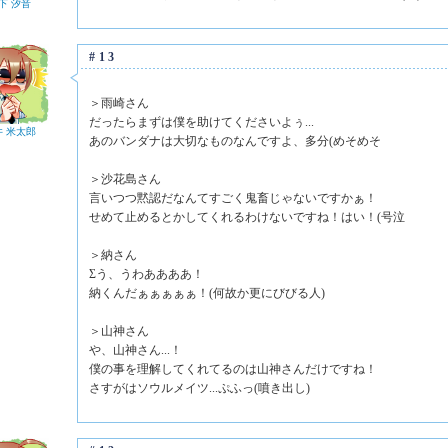
下 汐音
#13
＞雨崎さん
だったらまずは僕を助けてくださいよぅ...
井 米太郎
あのバンダナは大切なものなんですよ、多分(めそめそ
＞沙花島さん
言いつつ黙認だなんてすごく鬼畜じゃないですかぁ！
せめて止めるとかしてくれるわけないですね！はい！(号泣
＞納さん
Σう、うわああああ！
納くんだぁぁぁぁぁ！(何故か更にびびる人)
＞山神さん
や、山神さん...！
僕の事を理解してくれてるのは山神さんだけですね！
さすがはソウルメイツ...ぷふっ(噴き出し)