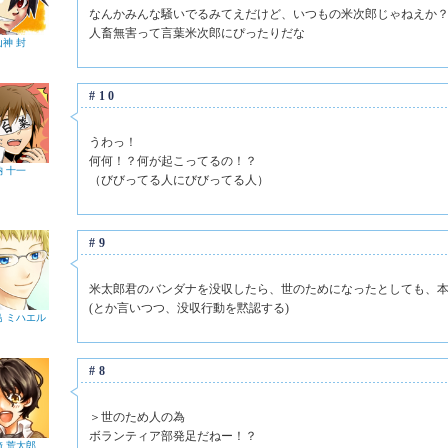
なんかみんな騒いでるみてえだけど、いつもの米次郎じゃねえか
人畜無害って言葉米次郎にぴったりだな
山神 封
#10
うわっ！
何何！？何が起こってるの！？
納 十一
（びびってる人にびびってる人）
#9
米太郎君のバンダナを没収したら、世のためになったとしても、
(とか言いつつ、没収行動を黙認する)
 ミハエル
#8
＞世のため人の為
ボランティア部発足だねー！？
崎 荒太郎