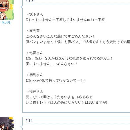
#12
＞坂下さん
Σすっすいません土下座してすいませんm！(土下座
井 米太郎
＞屍先輩
ごめんなさいこんな感じですごめんなさい！
腹パンすいません！僕にも腹パンして結構です！もう穴開けて結構
＞七音さん
Σあ、あわ...なんか残念そうな視線を送られてる気が...！
実にすいません、ごめんなさい！
＞初島さん
Σあぁっやめて持って行かないでー！(
＞桜井さん
見てないで助けてくださいよぉ...(めそめそ
いえ僕もレッドは人の為にならないとは思いますが(
#11