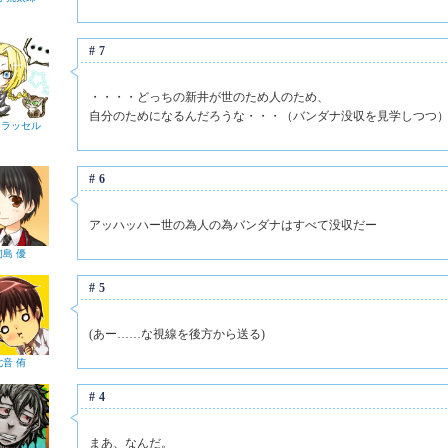
#7
・・・・どっちの新井が世のため人のため、
自分のためになるんだろうな・・・（バンダナ没収を見学しつつ
 ラッセル
#6
アッハッハー世の為人の為バンダナはすべて没収だー
初島 優
#5
(あー……な視線を後方から送る)
七音 侑
#4
まあ、なんだ。