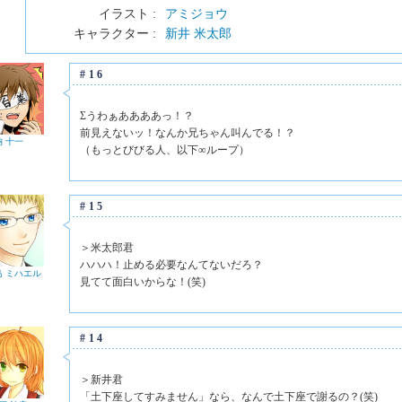
イラスト :
アミジョウ
キャラクター :
新井 米太郎
#16
Σうわぁああああっ！？
前見えないッ！なんか兄ちゃん叫んでる！？
納 十一
（もっとびびる人、以下∞ループ）
#15
＞米太郎君
ハハハ！止める必要なんてないだろ？
 ミハエル
見てて面白いからな！(笑)
#14
＞新井君
「土下座してすみません」なら、なんで土下座で謝るの？(笑)