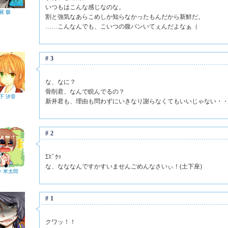
いつもはこんな感じなのな。
屍 骸
割と強気なあらこめしか知らなかったもんだから新鮮だ。
……こんなんでも、こいつの腹パンいてぇんだよなぁ（
#3
な、なに？
骨削君、なんで睨んでるの？
下 汐音
新井君も、理由も問わずにいきなり謝らなくてもいいじゃない・
#2
Σﾋﾞｸｯ
な、なななんですかすいませんごめんなさいぃ！(土下座)
井 米太郎
#1
クワッ！！