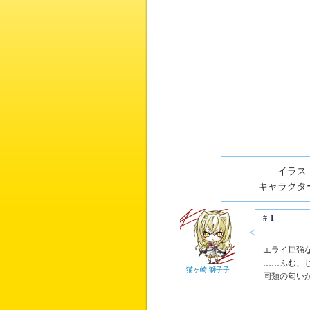
イラスト
キャラクター
#1
エライ屈強
……ふむ、
猫ヶ崎 獅子子
同類の匂い