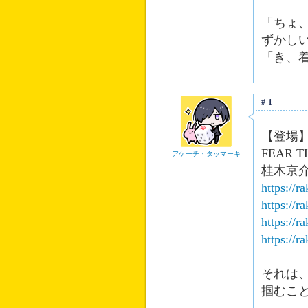
「ちょ
ずかし
「き、
#1
【登場
FEAR 
アケーチ・タッマーキ
桂木京介
https://
https://
https://
https://
それは
掴むこ