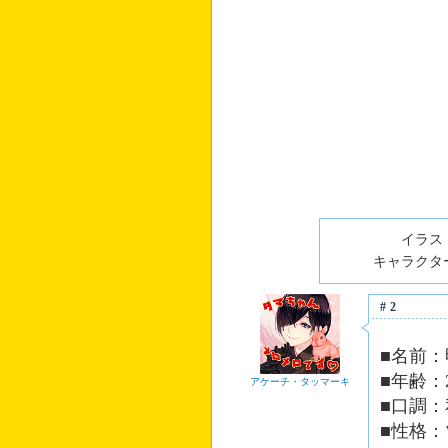
イラスト
キャラクター
#2
■名前
■年齢：
アケーチ・タッマーキ
■口調
■性格