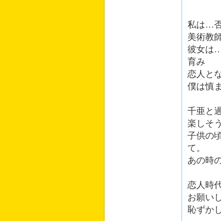
私は…
美術教
彼女は
育み
恋人と
僕は慎
千亜と
楽しそ
子供の
て。
あの時
恋人時
お願い
恥ずか