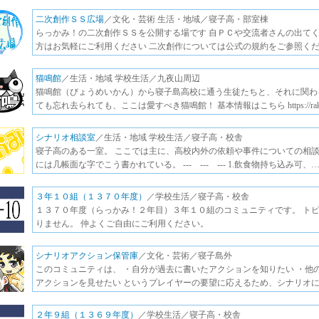
二次創作ＳＳ広場
／文化・芸術 生活・地域／寝子高・部室棟
らっかみ！の二次創作ＳＳを公開する場です 自ＰＣや交流者さんの出て
方はお気軽にご利用ください 二次創作については公式の規約をご参照ください ht
猫鳴館
／生活・地域 学校生活／九夜山周辺
猫鳴館（びょうめいかん）から寝子島高校に通う生徒たちと、それに関わ
ても忘れ去られても、ここは愛すべき猫鳴館！ 基本情報はこちら https://rak
シナリオ相談室
／生活・地域 学校生活／寝子高・校舎
寝子高のある一室。 ここでは主に、高校内外の依頼や事件についての相談
には几帳面な字でこう書かれている。 --- --- --- 1.飲食物持ち込み可、
３年１０組（１３７０年度）
／学校生活／寝子高・校舎
１３７０年度（らっかみ！２年目）３年１０組のコミュニティです。 ト
りません。 仲よくご自由にご利用ください。
シナリオアクション保管庫
／文化・芸術／寝子島外
このコミュニティは、 ・自分が過去に書いたアクションを知りたい ・他
アクションを見せたい というプレイヤーの要望に応えるため、シナリオ
２年９組（１３６９年度）
／学校生活／寝子高・校舎