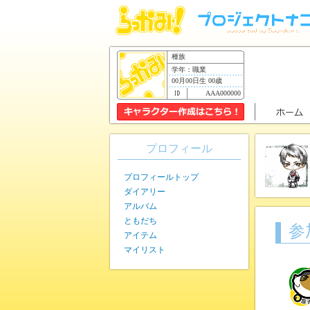
種族
学年：職業
00月00日生 00歳
AAA000000
プロフィール
プロフィールトップ
ダイアリー
アルバム
ともだち
参
アイテム
マイリスト