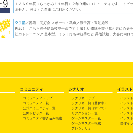
１３６９年度（らっかみ！１年目）２年９組のコミュニティです。 トピ
ません。 仲よくご自由にご利用ください。
空手部
／部活・同好会 スポーツ・武道／寝子高・運動施設
押忍！ こちら寝子島高校空手部です！ 厳しい修練を乗り越え共に心身を
筋力トレーニング 基本型、ミット打ちや組手など 昇段試験、大会に向け
コミュニティ
シナリオ
イラスト
コミュニティトップ
シナリオトップ
イラス
コミュニティ一覧
シナリオ一覧（受付中）
イラス
公式コミュニティ一覧
シナリオ一覧（すべて）
イラス
公開トピック一覧
リアクション一覧
イラス
コミュニティ書き込み検索
ゲームマスター一覧
イラス
ゲームマスター検索
自作イ
プレシナリオ