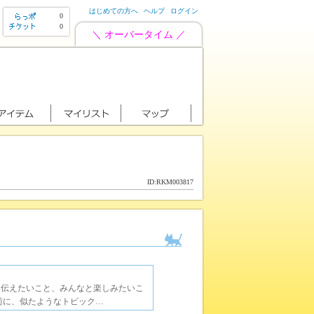
はじめての方へ
ヘルプ
ログイン
0
0
＼ オーバータイム ／
ID:RKM003817
に伝えたいこと、みんなと楽しみたいこ
前に、似たようなトピック…