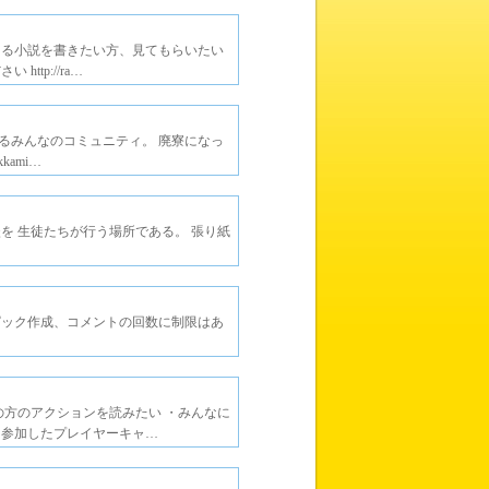
くる小説を書きたい方、見てもらいたい
tp://ra…
るみんなのコミュニティ。 廃寮になっ
kami…
を 生徒たちが行う場所である。 張り紙
…
ピック作成、コメントの回数に制限はあ
の方のアクションを読みたい ・みんなに
に参加したプレイヤーキャ…