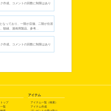
ック作成、コメントの回数に制限はあり
となっており、一階が店舗、二階が住居
具、額縁、漫画用製品、参考…
ック作成、コメントの回数に制限はあり
アイテム
トトップ
アイテム一覧（検索）
ト一覧
アイテム作成
ト検索
プレゼントの受け取り