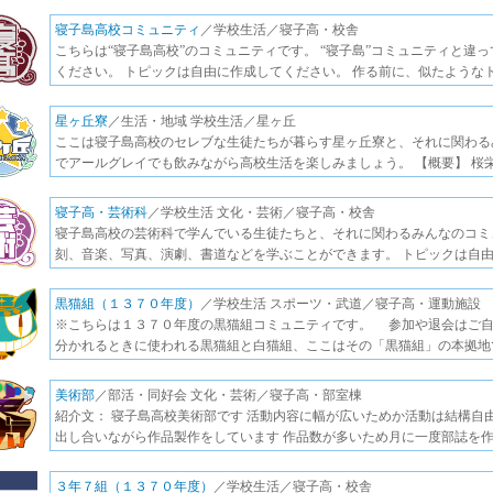
寝子島高校コミュニティ
／学校生活／寝子高・校舎
こちらは“寝子島高校”のコミュニティです。 “寝子島”コミュニティと違
ください。 トピックは自由に作成してください。 作る前に、似たような
星ヶ丘寮
／生活・地域 学校生活／星ヶ丘
ここは寝子島高校のセレブな生徒たちが暮らす星ヶ丘寮と、それに関わる
でアールグレイでも飲みながら高校生活を楽しみましょう。 【概要】 桜
寝子高・芸術科
／学校生活 文化・芸術／寝子高・校舎
寝子島高校の芸術科で学んでいる生徒たちと、それに関わるみんなのコミ
刻、音楽、写真、演劇、書道などを学ぶことができます。 トピックは自由
黒猫組（１３７０年度）
／学校生活 スポーツ・武道／寝子高・運動施設
※こちらは１３７０年度の黒猫組コミュニティです。 参加や退会はご自
分かれるときに使われる黒猫組と白猫組、ここはその「黒猫組」の本拠地
美術部
／部活・同好会 文化・芸術／寝子高・部室棟
紹介文： 寝子島高校美術部です 活動内容に幅が広いためか活動は結構自
出し合いながら作品製作をしています 作品数が多いため月に一度部誌を
３年７組（１３７０年度）
／学校生活／寝子高・校舎