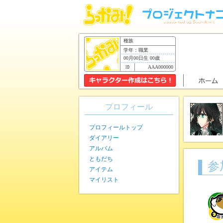
種族
学年：職業
00月00日生 00歳
AAA000000
プロフィール
プロフィールトップ
ダイアリー
アルバム
ともだち
参
アイテム
マイリスト