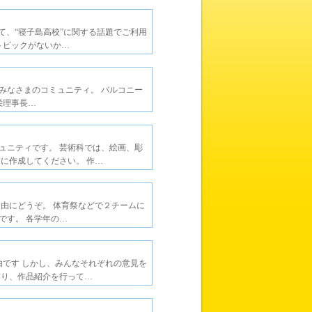
って、“寝子島高校”に関する話題でご利用
トピックがないか…
みなさまのコミュニティ。 バルコニー
栄理事長…
ュニティです。 芸術科では、絵画、彫
に作成してください。 作…
由にどうぞ。 体育祭などで２チームに
です。 各学年の…
由です しかし、みんなそれぞれの意見を
作り、作品紹介を行って…