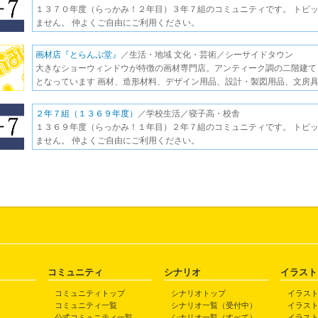
１３７０年度（らっかみ！２年目）３年７組のコミュニティです。 トピ
ません。 仲よくご自由にご利用ください。
画材店『とらんぷ堂』
／生活・地域 文化・芸術／シーサイドタウン
大きなショーウィンドウが特徴の画材専門店。アンティーク調の二階建て
となっています 画材、造形材料、デザイン用品、設計・製図用品、文房
２年７組（１３６９年度）
／学校生活／寝子高・校舎
１３６９年度（らっかみ！１年目）２年７組のコミュニティです。 トピ
ません。 仲よくご自由にご利用ください。
コミュニティ
シナリオ
イラスト
コミュニティトップ
シナリオトップ
イラス
コミュニティ一覧
シナリオ一覧（受付中）
イラス
公式コミュニティ一覧
シナリオ一覧（すべて）
イラス