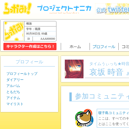
種族
学年：職業
00月00日生 00歳
AAA000000
プロフィール
タイムうぃっち★時
哀坂 時音
プロフィールトップ
ダイアリー
アルバム
ともだち
参加コミュニテ
アイテム
マイリスト
寝子島コミュニテ
ここは、すべてのキ
とはここを使ってく