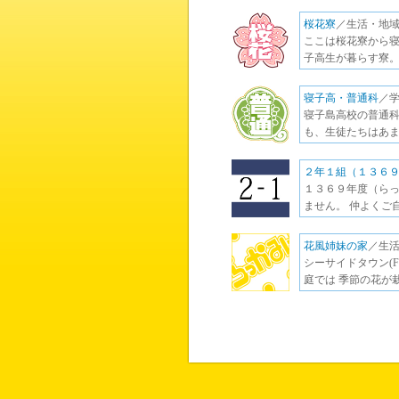
桜花寮
／生活・地域
ここは桜花寮から寝
子高生が暮らす寮。
寝子高・普通科
／
寝子島高校の普通科
も、生徒たちはあま
２年１組（１３６
１３６９年度（らっ
ません。 仲よくご
花風姉妹の家
／生
シーサイドタウン(
庭では 季節の花が