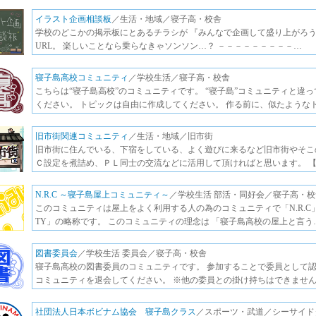
イラスト企画相談板
／生活・地域／寝子高・校舎
学校のどこかの掲示板にとあるチラシが 『みんなで企画して盛り上がろう
URL。 楽しいことなら乗らなきゃソンソン…？ －－－－－－－－－…
寝子島高校コミュニティ
／学校生活／寝子高・校舎
こちらは“寝子島高校”のコミュニティです。 “寝子島”コミュニティと違
ください。 トピックは自由に作成してください。 作る前に、似たような
旧市街関連コミュニティ
／生活・地域／旧市街
旧市街に住んでいる、下宿をしている、よく遊びに来るなど旧市街やそこ
Ｃ設定を煮詰め、ＰＬ同士の交流などに活用して頂ければと思います。 【
N.R.C ～寝子島屋上コミュニティ～
／学校生活 部活・同好会／寝子高・校
このコミュニティは屋上をよく利用する人の為のコミュニティで「N.R.C」は「NE
TY」の略称です。 このコミュニティの理念は 「寝子島高校の屋上と言う
図書委員会
／学校生活 委員会／寝子高・校舎
寝子島高校の図書委員のコミュニティです。 参加することで委員として認
コミュニティを退会してください。 ※他の委員との掛け持ちはできません
社団法人日本ボビナム協会 寝子島クラス
／スポーツ・武道／シーサイド