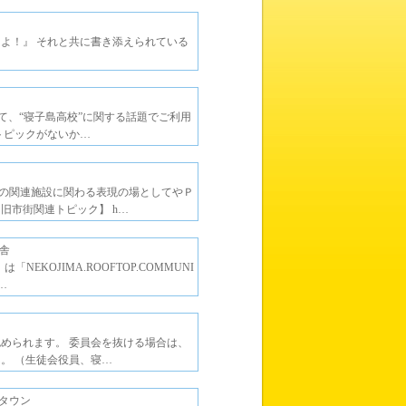
よ！』 それと共に書き添えられている
って、“寝子島高校”に関する話題でご利用
トピックがないか…
の関連施設に関わる表現の場としてやＰ
旧市街関連トピック】 h…
舎
KOJIMA.ROOFTOP.COMMUNI
…
められます。 委員会を抜ける場合は、
。 （生徒会役員、寝…
タウン