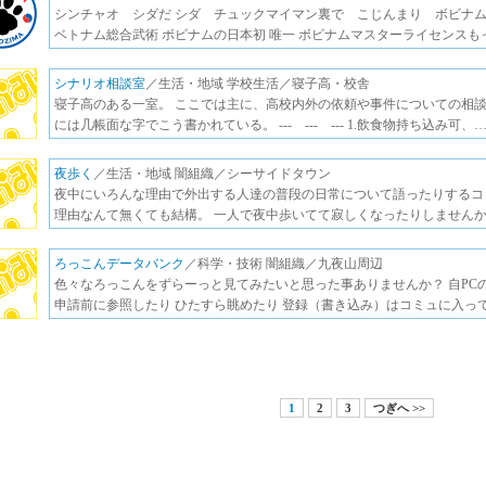
シンチャオ シダだ シダ チュックマイマン裏で こじんまり ボビナ
ベトナム総合武術 ボビナムの日本初 唯一 ボビナムマスターライセンスも
シナリオ相談室
／生活・地域 学校生活／寝子高・校舎
寝子高のある一室。 ここでは主に、高校内外の依頼や事件についての相談
には几帳面な字でこう書かれている。 --- --- --- 1.飲食物持ち込み可、
夜歩く
／生活・地域 闇組織／シーサイドタウン
夜中にいろんな理由で外出する人達の普段の日常について語ったりするコ
理由なんて無くても結構。 一人で夜中歩いてて寂しくなったりしません
ろっこんデータバンク
／科学・技術 闇組織／九夜山周辺
色々なろっこんをずらーっと見てみたいと思った事ありませんか？ 自PC
申請前に参照したり ひたすら眺めたり 登録（書き込み）はコミュに入っ
1
2
3
つぎへ >>