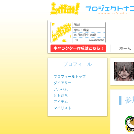
種族
学年：職業
00月00日生 00歳
AAA000000
プロフィール
プロフィールトップ
ダイアリー
アルバム
ともだち
参
アイテム
マイリスト