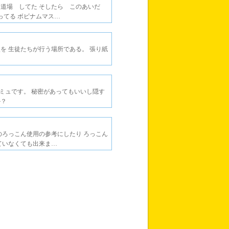
ム道場 してた そしたら このあいだ
ってる ボビナムマス…
を 生徒たちが行う場所である。 張り紙
…
ミュです。 秘密があってもいいし隠す
か？
のろっこん使用の参考にしたり ろっこん
ていなくても出来ま…