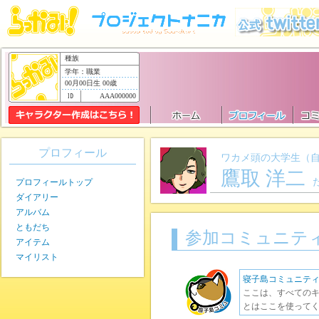
種族
学年：職業
00月00日生 00歳
AAA000000
プロフィール
ワカメ頭の大学生（
鷹取 洋二
プロフィールトップ
ダイアリー
アルバム
ともだち
参加コミュニテ
アイテム
マイリスト
寝子島コミュニテ
ここは、すべてのキ
とはここを使ってく