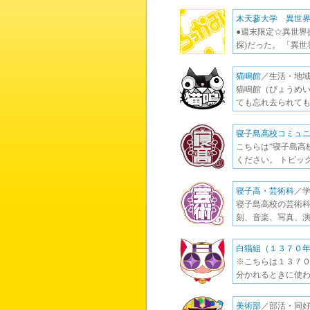
木天蓼大学 異世
●週末限定☆異世界
探)だった。 「異
猫鳴館
／生活・地域
猫鳴館（びょうめい
ても忘れ去られても、こ
寝子島高校コミュ
こちらは“寝子島高
ください。 トピッ
寝子高・芸術科
／学
寝子島高校の芸術科
刻、音楽、写真、演
白猫組（１３７０
※こちらは１３７０
分かれるときに使わ
美術部
／部活・同好