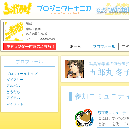
種族
学年：職業
00月00日生 00歳
AAA000000
プロフィール
写真家希望の気分屋
五郎丸 冬
プロフィールトップ
ダイアリー
アルバム
ともだち
参加コミュニテ
アイテム
マイリスト
寝子島コミュニテ
ここは、すべてのキ
とはここを使ってく