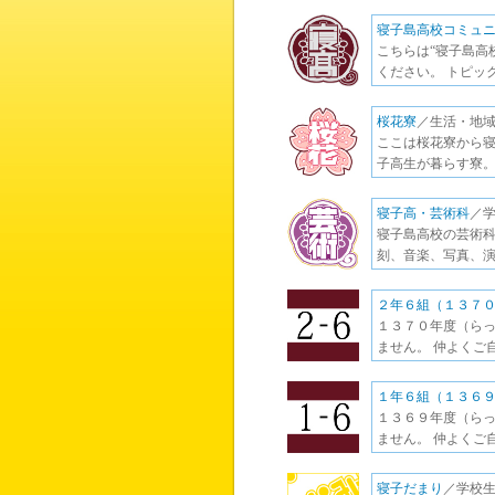
寝子島高校コミュ
こちらは“寝子島高
ください。 トピッ
桜花寮
／生活・地域
ここは桜花寮から寝
子高生が暮らす寮。
寝子高・芸術科
／学
寝子島高校の芸術科
刻、音楽、写真、演
２年６組（１３７
１３７０年度（らっ
ません。 仲よくご
１年６組（１３６
１３６９年度（らっ
ません。 仲よくご
寝子だまり
／学校生