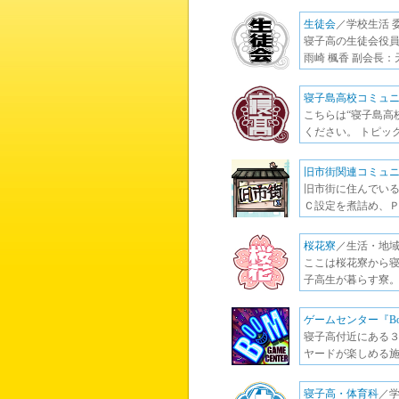
生徒会
／学校生活 
寝子高の生徒会役員
雨崎 楓香 副会長：
寝子島高校コミュ
こちらは“寝子島高
ください。 トピッ
旧市街関連コミュ
旧市街に住んでい
Ｃ設定を煮詰め、Ｐ
桜花寮
／生活・地域
ここは桜花寮から寝
子高生が暮らす寮。
ゲームセンター『Bo
寝子高付近にある３
ヤードが楽しめる施
寝子高・体育科
／