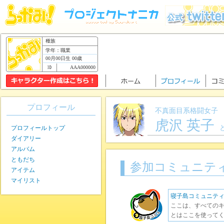
種族
学年：職業
00月00日生 00歳
AAA000000
プロフィール
不真面目系格闘女子
虎沢 英子
プロフィールトップ
ダイアリー
アルバム
ともだち
参加コミュニテ
アイテム
マイリスト
寝子島コミュニテ
ここは、すべてのキ
とはここを使ってく