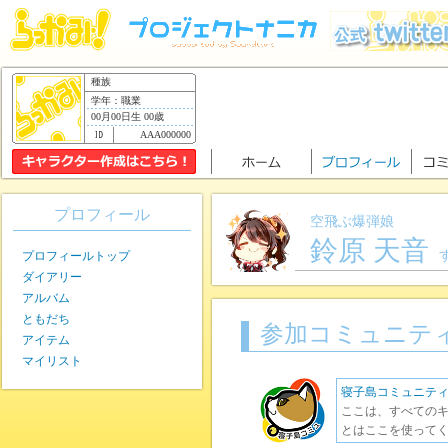
種族
学年：職業
00月00日生 00歳
AAA000000
プロフィール
空飛ぶ爆弾娘
鈴原 天音
プロフィールトップ
ダイアリー
アルバム
ともだち
参加コミュニテ
アイテム
マイリスト
寝子島コミュニテ
ここは、すべてのキ
とはここを使ってく