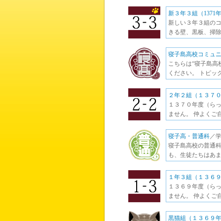
新３年３組（1371
新しい３年３組のコ
きる壁、黒板、掃除
寝子島高校コミュ
こちらは“寝子島高
ください。 トピッ
２年２組（１３７
１３７０年度（らっ
ません。 仲よくご
寝子高・普通科
／
寝子島高校の普通科
も、生徒たちはあま
１年３組（１３６
１３６９年度（らっ
ません。 仲よくご
黒猫組（１３６９